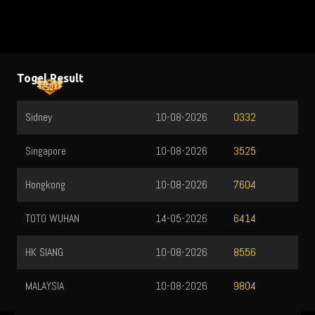
Togel Result
Sidney
10-08-2026
0332
Singapore
10-08-2026
3525
Hongkong
10-08-2026
7604
TOTO WUHAN
14-05-2026
6414
HK SIANG
10-08-2026
8556
MALAYSIA
10-08-2026
9804