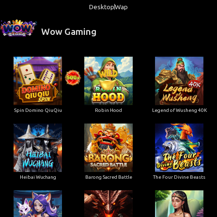
Wow Gaming
Spin Domino QiuQiu
Robin Hood
Legend of Wusheng 40K
Heibai Wuchang
Barong Sacred Battle
The Four Divine Beasts