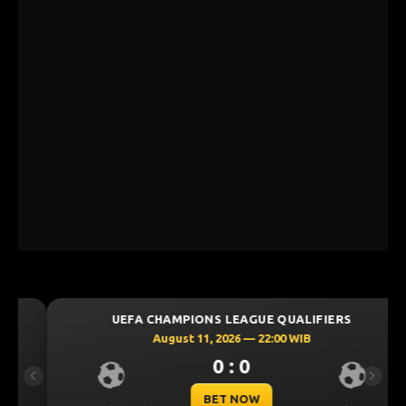
UEFA CHAMPIONS LEAGUE QUALIFIERS
August 11, 2026 — 22:00 WIB
0 : 0
Previous
Next
BET NOW
Kairat Almaty (n)
Levski Sofia