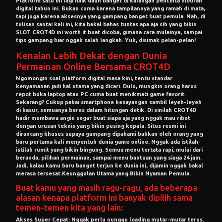
digital tahun ini. Bukan cuma karena tampilannya yang ramah di mata,
tapi juga karena aksesnya yang gampang banget buat pemula. Nah, di
tulisan santai kali ini, kita bakal bahas tuntas apa aja sih yang bikin
SLOT CROT4D ini worth it buat dicoba, gimana cara mulainya, sampai
tips gampang biar nggak salah langkah. Yuk, disimak pelan-pelan!
Kenalan Lebih Dekat dengan Dunia
Permainan Online Bersama CROT4D
Ngomongin soal platform digital masa kini, tentu standar
kenyamanan jadi hal utama yang dicari. Dulu, mungkin orang harus
repot buka laptop atau PC cuma buat menikmati game favorit.
Sekarang? Cukup pakai smartphone kesayangan sambil leyeh-leyeh
di kasur, semuanya beres dalam hitungan detik. Di sinilah CROT4D
hadir membawa angin segar buat siapa aja yang nggak mau ribet
dengan urusan teknis yang bikin pusing kepala. Situs resmi ini
dirancang khusus supaya gampang dipahami bahkan oleh orang yang
baru pertama kali menyentuh dunia game online. Nggak ada istilah-
istilah rumit yang bikin bingung. Semua menu tertata rapi, mulai dari
beranda, pilihan permainan, sampai menu bantuan yang siaga 24 jam.
Jadi, kalau kamu baru banget terjun ke dunia ini, dijamin nggak bakal
merasa tersesat.Keunggulan Utama yang Bikin Nyaman Pemula.
Buat kamu yang masih ragu-ragu, ada beberapa
alasan kenapa platform ini banyak dipilih sama
temen-temen kita yang lain:
Akses Super Cepat: Nggak perlu nunggu loading mutar-mutar terus.
Teknologi server di sini udah disesuaikan biar responsif di berbagai