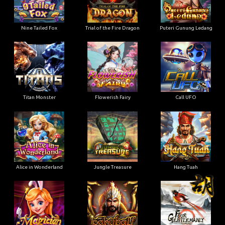
Nine Tailed Fox
Trial of the Fire Dragon
Puteri Gunung Ledang
Titan Monster
Flowerish Fairy
Call UFO
Alice in Wonderland
Jungle Treasure
Hang Tuah