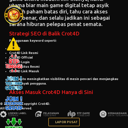
utama biar main game digital tetap asyik
adalah paham batas diri, tahu cara akses
yang benar, dan selalu jadikan ini sebagai
sarana hiburan pelepas penat semata.
Strategi SEO di Balik Crot4D
Penggunaan keyword seperti:
Crot4D
Crot4D Link Resmi
Crot4D Official
Crot4D Login
Crot4D Situs Resmi
Crot4D Link Masuk
membantu meningkatkan visibilitas di mesin pencari dan menjangkau
lebih banyak pengguna.
Akses Masuk Crot4D Hanya di Sini
© 2015 - 2026 Copyright Crot4D.
All Rights Reserved.
LAPOR PUSAT